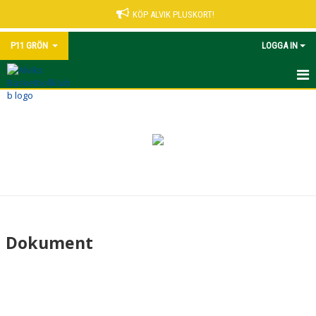
KÖP ALVIK PLUSKORT!
P11 GRÖN
LOGGA IN
HEM
NYHETER
KALENDER
MATCHER
TRUPPEN
Dokument
BILDGALLERI
DOKUMENT
KONTAKT