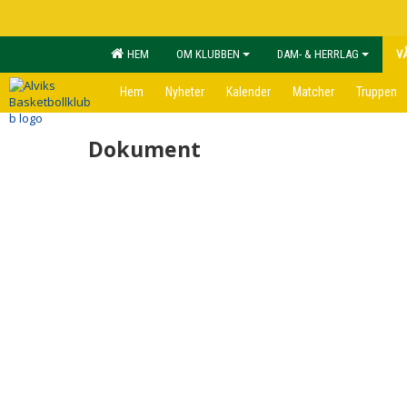
HEM
OM KLUBBEN
DAM- & HERRLAG
V
Hem
Nyheter
Kalender
Matcher
Truppen
Dokument