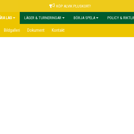
KÖP ALVIK PLUSKORT!
ÅRA LAG
LÄGER & TURNERINGAR
BÖRJA SPELA
POLICY & RIKTL
Bildgalleri
Dokument
Kontakt