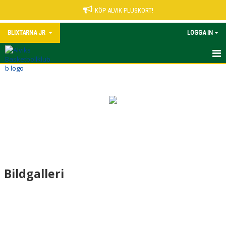
KÖP ALVIK PLUSKORT!
BLIXTARNA JR
LOGGA IN
HEM
NYHETER
KALENDER
MATCHER
TRUPPEN
Bildgalleri
BILDGALLERI
DOKUMENT
KONTAKT