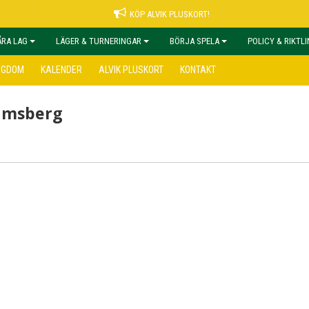
KÖP ALVIK PLUSKORT!
ÅRA LAG
LÄGER & TURNERINGAR
BÖRJA SPELA
POLICY & RIKTL
NGDOM
KALENDER
ALVIK PLUSKORT
KONTAKT
hamsberg