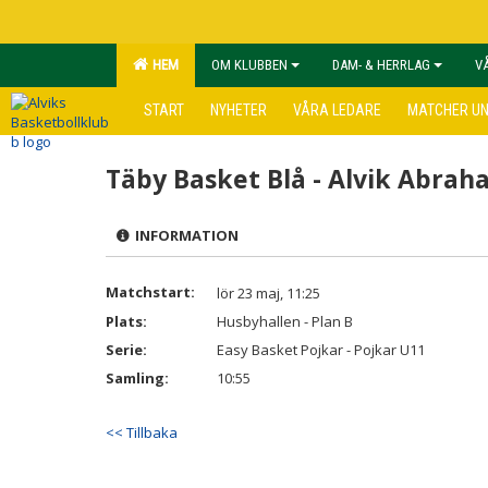
HEM
OM KLUBBEN
DAM- & HERRLAG
V
START
NYHETER
VÅRA LEDARE
MATCHER U
Täby Basket Blå - Alvik Abra
INFORMATION
Matchstart:
lör 23 maj, 11:25
Plats:
Husbyhallen - Plan B
Serie:
Easy Basket Pojkar - Pojkar U11
Samling:
10:55
<< Tillbaka