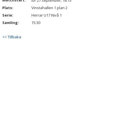
Matchstart:
lör 27 september, 16:15
Plats:
Vinstahallen 1 plan 2
Serie:
Herrar U17 Nivå 1
Samling:
15:30
<< Tillbaka