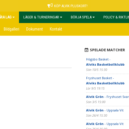
KÖP ALVIK PLUSKORT!
ÅRA LAG
LÄGER & TURNERINGAR
BÖRJA SPELA
POLICY & RIKTL
Bildgalleri
Dokument
Kontakt
SPELADE MATCHER
Högsbo Basket -
Alviks Basketbollklubb
Sön 10/5 15:30
Fryshuset Basket -
Alviks Basketbollklubb
Lör 9/5 19:15
Alvik Grön
- Fryshuset Svar
Sön 3/5 15:00
Alvik Grön
- Uppsala Vit
Sön 26/4 15:30
Alvik Grön
- Uppsala Vit
Sön 26/4 15:30