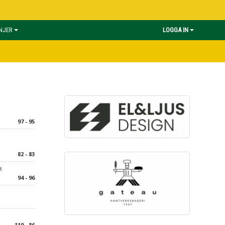
INJER
LOGGA IN
97 - 95
82 - 83
t
94 - 96
119 - 86