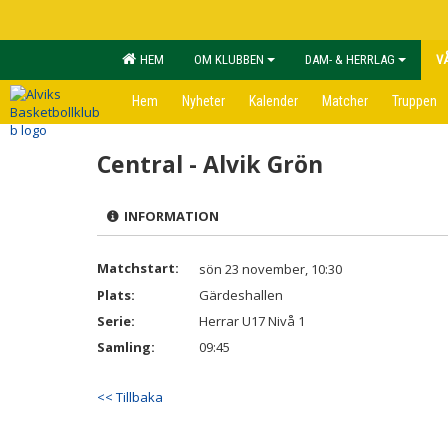
HEM
OM KLUBBEN
DAM- & HERRLAG
V
Hem
Nyheter
Kalender
Matcher
Truppen
Central - Alvik Grön
INFORMATION
Matchstart:
sön 23 november, 10:30
Plats:
Gärdeshallen
Serie:
Herrar U17 Nivå 1
Samling:
09:45
<< Tillbaka