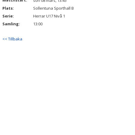
Matchstart:
sön 08 mars, 13:45
Plats:
Sollentuna Sporthall B
Serie:
Herrar U17 Nivå 1
Samling:
13:00
<< Tillbaka