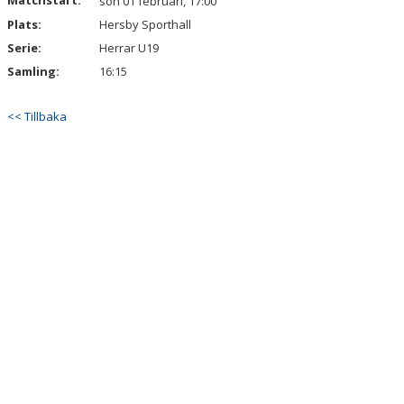
Matchstart:
sön 01 februari, 17:00
Plats:
Hersby Sporthall
Serie:
Herrar U19
Samling:
16:15
<< Tillbaka