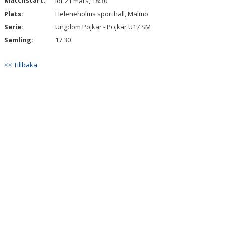
Matchstart:
lör 21 mars, 18:30
Plats:
Heleneholms sporthall, Malmö
Serie:
Ungdom Pojkar - Pojkar U17 SM
Samling:
17:30
<< Tillbaka