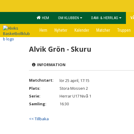
HEM
OM KLUBBEN
DAM- & HERRLAG
V
Hem
Nyheter
Kalender
Matcher
Truppen
Alvik Grön - Skuru
INFORMATION
Matchstart:
lör 25 april, 17:15
Plats:
Stora Mossen 2
Serie:
Herrar U17 Nivå 1
Samling:
16:30
<< Tillbaka