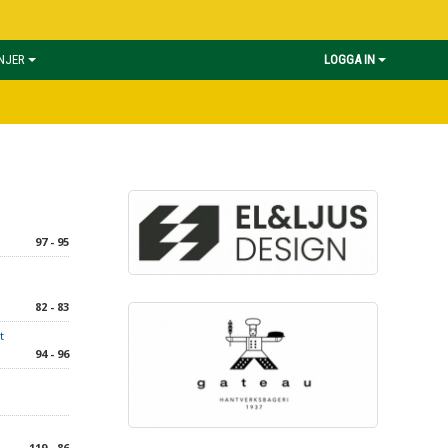
INJER
LOGGA IN
97 - 95
82 - 83
t
94 - 96
119 - 86