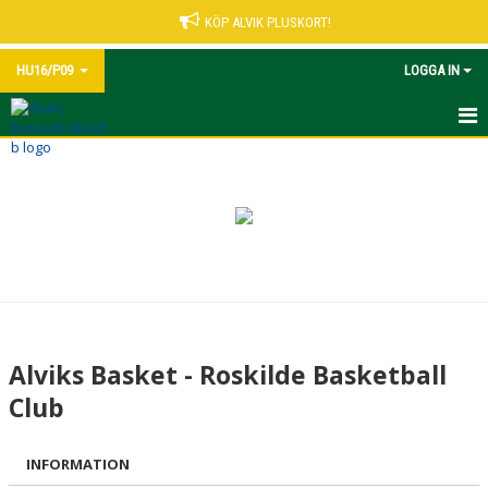
KÖP ALVIK PLUSKORT!
HU16/P09
LOGGA IN
HEM
NYHETER
KALENDER
MATCHER
TRUPPEN
Alviks Basket - Roskilde Basketball
BILDGALLERI
Club
DOKUMENT
INFORMATION
KONTAKT