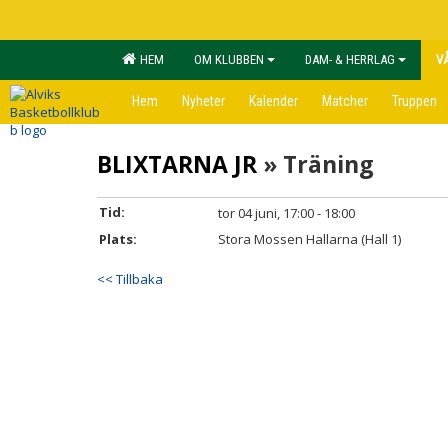
HEM
OM KLUBBEN
DAM- & HERRLAG
V
Hem
Nyheter
Kalender
Matcher
Truppen
BLIXTARNA JR
» Träning
Tid:
tor 04 juni, 17:00 - 18:00
Plats:
Stora Mossen Hallarna (Hall 1)
<< Tillbaka