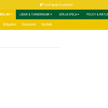
KÖP ALVIK PLUSKORT!
ÅRA LAG
LÄGER & TURNERINGAR
BÖRJA SPELA
POLICY & RIKTL
Bildgalleri
Dokument
Kontakt