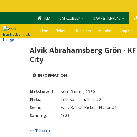
HEM
OM KLUBBEN
DAM- & HERRLAG
V
Hem
Nyheter
Kalender
Matcher
Truppen
Alvik Abrahamsberg Grön - K
City
INFORMATION
Matchstart:
sön 15 mars, 16:30
Plats:
Tellusborgshallarna 2
Serie:
Easy Basket Flickor - Flickor U12
Samling:
16:00
<< Tillbaka