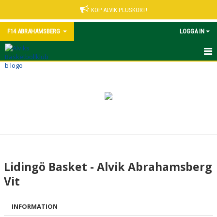
KÖP ALVIK PLUSKORT!
F14 ABRAHAMSBERG
LOGGA IN
HEM
NYHETER
KALENDER
MATCHER
TRUPPEN
Lidingö Basket - Alvik Abrahamsberg
BILDGALLERI
Vit
DOKUMENT
INFORMATION
KONTAKT