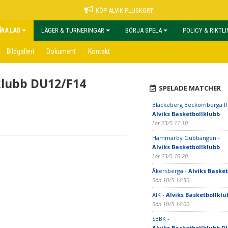
KÖP ALVIK PLUSKORT!
ÅRA LAG
LÄGER & TURNERINGAR
BÖRJA SPELA
POLICY & RIKTL
Bildgalleri
Dokument
Kontakt
klubb DU12/F14
SPELADE MATCHER
Blackeberg Beckomberga R
Alviks Basketbollklubb
Lör 23/5 11:10
Hammarby Gubbängen -
Alviks Basketbollklubb
Lör 23/5 10:20
Åkersberga -
Alviks Baske
Sön 10/5 14:50
AIK -
Alviks Basketbollklu
Sön 10/5 14:00
SBBK -
Alviks Basketbollklubb DU