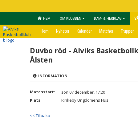
HEM
OM KLUBBEN
DAM- & HERRLAG
V
Hem
Nyheter
Kalender
Matcher
Truppen
Duvbo röd - Alviks Basketboll
Ålsten
INFORMATION
Matchstart:
sön 07 december, 17:20
Plats:
Rinkeby Ungdomens Hus
<< Tillbaka