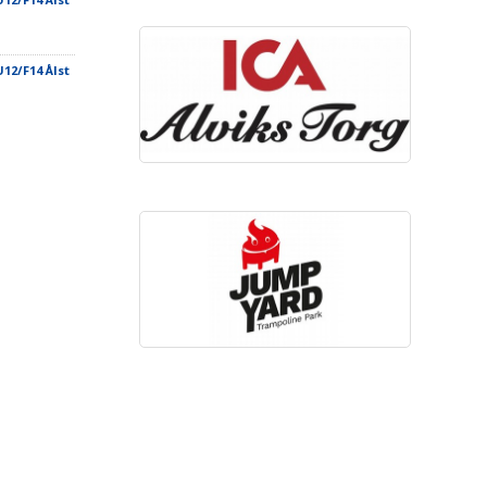
12/F14 Ålst