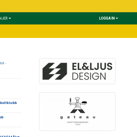
INJER
LOGGA IN
öd -
tbollklubb
bb
12/F14 Ålst