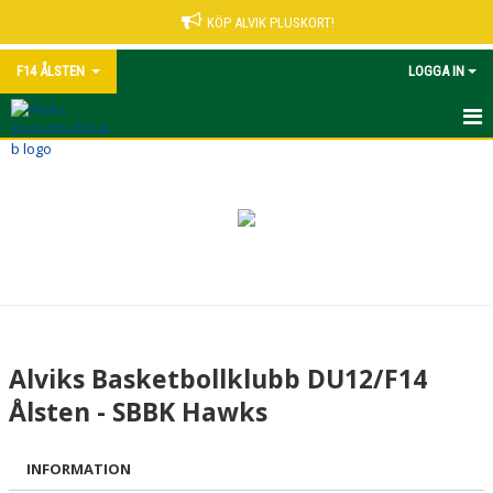
KÖP ALVIK PLUSKORT!
F14 ÅLSTEN
LOGGA IN
HEM
NYHETER
KALENDER
MATCHER
TRUPPEN
Alviks Basketbollklubb DU12/F14
BILDGALLERI
Ålsten - SBBK Hawks
DOKUMENT
INFORMATION
KONTAKT