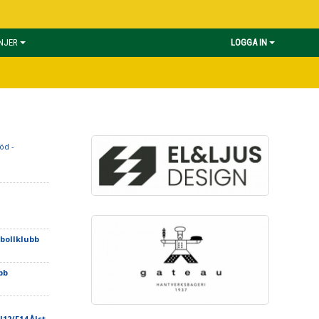
INJER
LOGGA IN
öd -
tbollklubb
bb
12/F14 Ålst