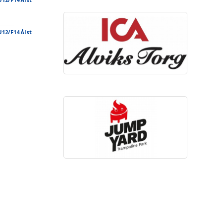
12/F14 Ålst