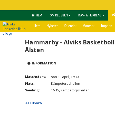
HEM
OM KLUBBEN
DAM- & HERRLAG
V
Hem
Nyheter
Kalender
Matcher
Truppen
Hammarby - Alviks Basketbol
Ålsten
INFORMATION
Matchstart:
sön 19 april, 16:30
Plats:
Kämpetorpshallen
Samling:
16:15, Kämpetorpshallen
<< Tillbaka