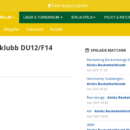
KÖP ALVIK PLUSKORT!
ÅRA LAG
LÄGER & TURNERINGAR
BÖRJA SPELA
POLICY & RIKTL
Bildgalleri
Dokument
Kontakt
lklubb DU12/F14
SPELADE MATCHER
Blackeberg Beckomberga R
Alviks Basketbollklubb
Lör 23/5 11:10
Hammarby Gubbängen -
Alviks Basketbollklubb
Lör 23/5 10:20
Åkersberga -
Alviks Baske
Sön 10/5 14:50
AIK -
Alviks Basketbollklu
Sön 10/5 14:00
SBBK -
Alviks Basketbollklubb DU