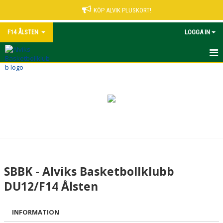
KÖP ALVIK PLUSKORT!
F14 ÅLSTEN
LOGGA IN
HEM
NYHETER
KALENDER
MATCHER
TRUPPEN
SBBK - Alviks Basketbollklubb
BILDGALLERI
DU12/F14 Ålsten
DOKUMENT
INFORMATION
KONTAKT