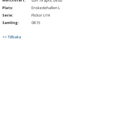
Matchstart:
sön 19 april, 09:00
Plats:
Enskedehallen L
Serie:
Flickor U14
Samling:
08:15
<< Tillbaka