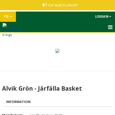
KÖP ALVIK PLUSKORT!
F12
LOGGA IN
HEM
NYHETER
KALENDER
MATCHER
TRUPPEN
Alvik Grön - Järfälla Basket
BILDGALLERI
INFORMATION
DOKUMENT
KONTAKT