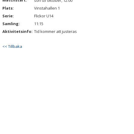
Matchstart:
sön 05 oktober, 12:00
Plats:
Vinstahallen 1
Serie:
Flickor U14
Samling:
11:15
Aktivitetsinfo:
Tid kommer att justeras
<< Tillbaka