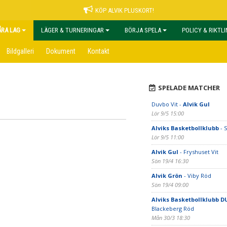
KÖP ALVIK PLUSKORT!
ÅRA LAG
LÄGER & TURNERINGAR
BÖRJA SPELA
POLICY & RIKTL
Bildgalleri
Dokument
Kontakt
SPELADE MATCHER
Duvbo Vit -
Alvik Gul
Lör 9/5 15:00
Alviks Basketbollklubb
- 
Lör 9/5 11:00
Alvik Gul
- Fryshuset Vit
Sön 19/4 16:30
Alvik Grön
- Viby Röd
Sön 19/4 09:00
Alviks Basketbollklubb D
Blackeberg Röd
Mån 30/3 18:30