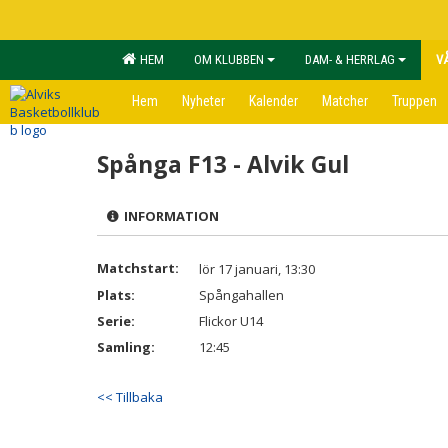
HEM
OM KLUBBEN
DAM- & HERRLAG
V
Hem
Nyheter
Kalender
Matcher
Truppen
Spånga F13 - Alvik Gul
INFORMATION
Matchstart:
lör 17 januari, 13:30
Plats:
Spångahallen
Serie:
Flickor U14
Samling:
12:45
<< Tillbaka