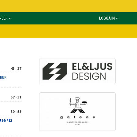
INJER
LOGGA IN
43 - 37
SBBK
57 - 31
50 - 58
U14/F12
-