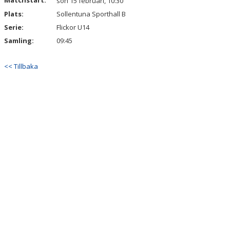
Matchstart:
sön 15 februari, 10:30
Plats:
Sollentuna Sporthall B
Serie:
Flickor U14
Samling:
09:45
<< Tillbaka