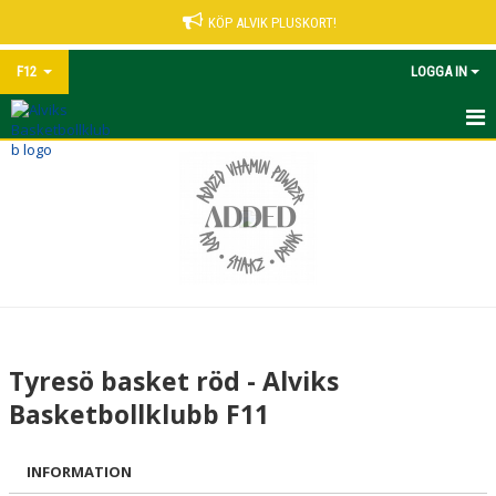
KÖP ALVIK PLUSKORT!
F12
LOGGA IN
HEM
NYHETER
KALENDER
MATCHER
TRUPPEN
Tyresö basket röd - Alviks
BILDGALLERI
Basketbollklubb F11
DOKUMENT
INFORMATION
KONTAKT