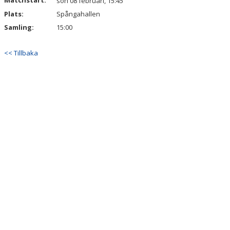
Matchstart:
sön 08 februari, 15:45
Plats:
Spångahallen
Samling:
15:00
<< Tillbaka