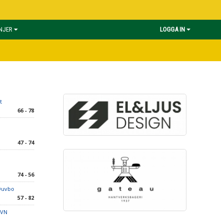
INJER
LOGGA IN
t
66 - 78
47 - 74
74 - 56
Duvbo
57 - 82
EVN