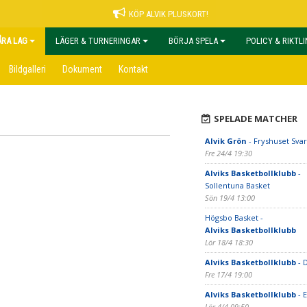
KÖP ALVIK PLUSKORT!
ÅRA LAG
LÄGER & TURNERINGAR
BÖRJA SPELA
POLICY & RIKTL
Bildgalleri
Dokument
Kontakt
SPELADE MATCHER
Alvik Grön
- Fryshuset Svar
Fre 24/4 19:30
Alviks Basketbollklubb
-
Sollentuna Basket
Sön 19/4 13:00
Högsbo Basket -
Alviks Basketbollklubb
Lör 18/4 18:30
Alviks Basketbollklubb
- 
Fre 17/4 19:00
Alviks Basketbollklubb
- 
Lör 4/4 09:50