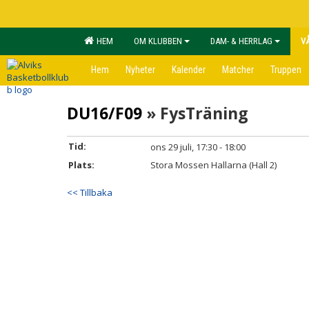
HEM
OM KLUBBEN
DAM- & HERRLAG
V
Hem
Nyheter
Kalender
Matcher
Truppen
DU16/F09
» FysTräning
Tid:
ons 29 juli, 17:30 - 18:00
Plats:
Stora Mossen Hallarna (Hall 2)
<< Tillbaka