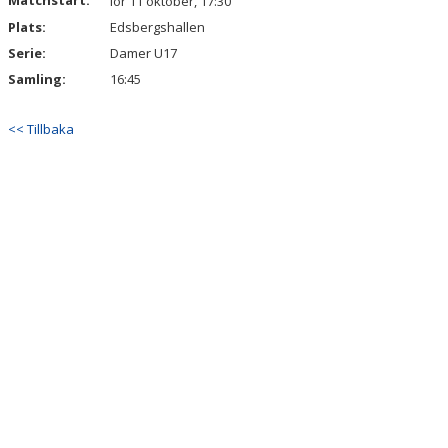
Matchstart:
lör 11 oktober, 17:30
Plats:
Edsbergshallen
Serie:
Damer U17
Samling:
16:45
<< Tillbaka