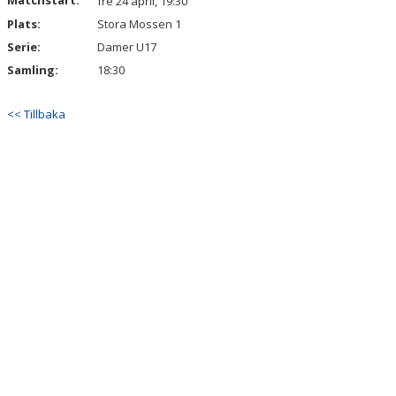
Matchstart:
fre 24 april, 19:30
Plats:
Stora Mossen 1
Serie:
Damer U17
Samling:
18:30
<< Tillbaka