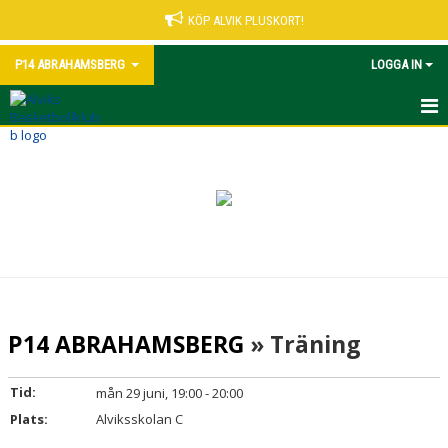
KÖP ALVIK PLUSKORT!
P14 ABRAHAMSBERG
LOGGA IN
HEM
NYHETER
KALENDER
MATCHER
TRUPPEN
P14 ABRAHAMSBERG
» Träning
BILDGALLERI
Tid:
mån 29 juni, 19:00 - 20:00
DOKUMENT
Plats:
Alviksskolan C
KONTAKT