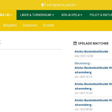
KÖP ALVIK PLUSKORT!
ÅRA LAG
LÄGER & TURNERINGAR
BÖRJA SPELA
POLICY & RIKTL
Bildgalleri
Dokument
Kontakt
g
SPELADE MATCHER
Alviks Basketbollklubb
-
Sön 10/5 12:00
Blackeberg -
Alviks Basketbollklubb H
ahamsberg
Lör 18/4 16:15
Alviks Basketbollklubb H
ahamsberg
-
Lör 14/3 15:20
Alviks Basketbollklubb H
ahamsberg
-
Lör 14/3 09:00