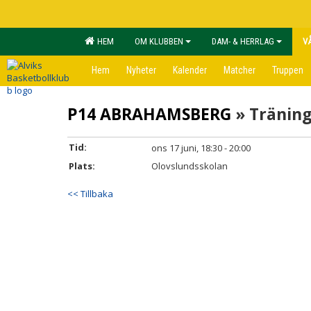
HEM
OM KLUBBEN
DAM- & HERRLAG
V
Hem
Nyheter
Kalender
Matcher
Truppen
P14 ABRAHAMSBERG
» Tränin
Tid:
ons 17 juni, 18:30 - 20:00
Plats:
Olovslundsskolan
<< Tillbaka