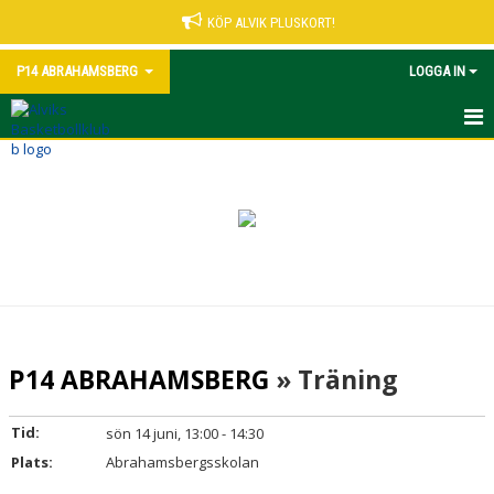
KÖP ALVIK PLUSKORT!
P14 ABRAHAMSBERG
LOGGA IN
HEM
NYHETER
KALENDER
MATCHER
TRUPPEN
P14 ABRAHAMSBERG
» Träning
BILDGALLERI
Tid:
sön 14 juni, 13:00 - 14:30
DOKUMENT
Plats:
Abrahamsbergsskolan
KONTAKT