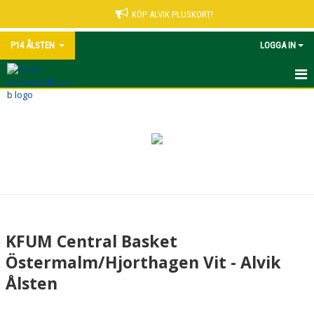
KÖP ALVIK PLUSKORT!
P14 ÅLSTEN
LOGGA IN
HEM
NYHETER
KALENDER
MATCHER
TRUPPEN
KFUM Central Basket
BILDGALLERI
Östermalm/Hjorthagen Vit - Alvik
Ålsten
DOKUMENT
KONTAKT