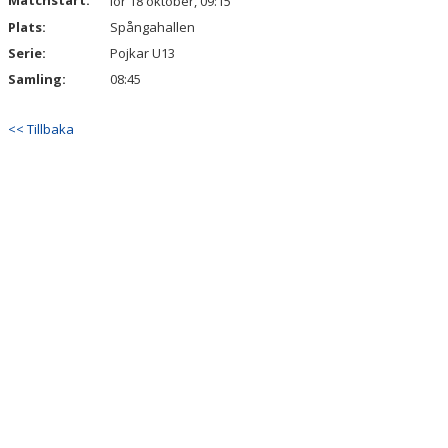
Matchstart:
lör 18 oktober, 09:15
Plats:
Spångahallen
Serie:
Pojkar U13
Samling:
08:45
<< Tillbaka