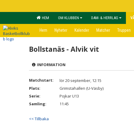
HEM
OM KLUBBEN
DAM- & HERRLAG
V
Hem
Nyheter
Kalender
Matcher
Truppen
Bollstanäs - Alvik vit
INFORMATION
Matchstart:
lör 20 september, 12:15
Plats:
Grimstahallen (U-Väsby)
Serie:
Pojkar U13
Samling:
11:45
<< Tillbaka