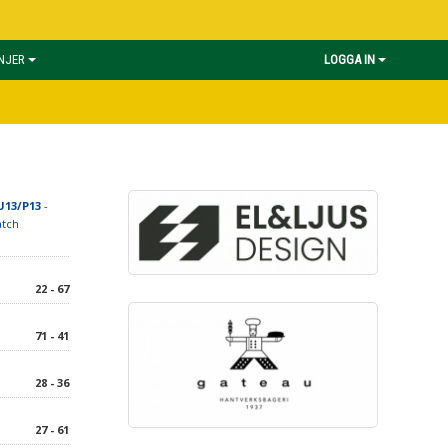
INJER
LOGGA IN
U13/P13
-
atch
22 - 67
71 - 41
28 - 36
27 - 61