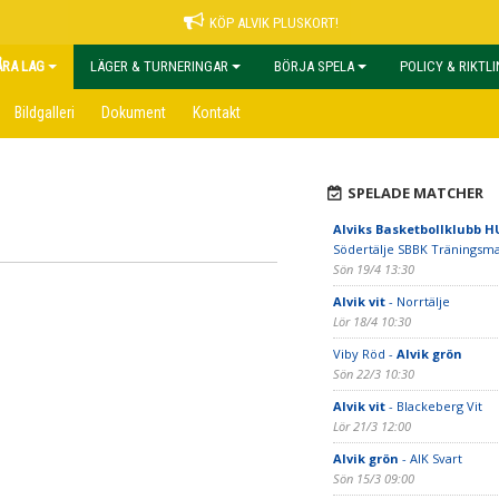
KÖP ALVIK PLUSKORT!
ÅRA LAG
LÄGER & TURNERINGAR
BÖRJA SPELA
POLICY & RIKTL
Bildgalleri
Dokument
Kontakt
SPELADE MATCHER
Alviks Basketbollklubb H
Södertälje SBBK Träningsm
Sön 19/4 13:30
Alvik vit
- Norrtälje
Lör 18/4 10:30
Viby Röd -
Alvik grön
Sön 22/3 10:30
Alvik vit
- Blackeberg Vit
Lör 21/3 12:00
Alvik grön
- AIK Svart
Sön 15/3 09:00