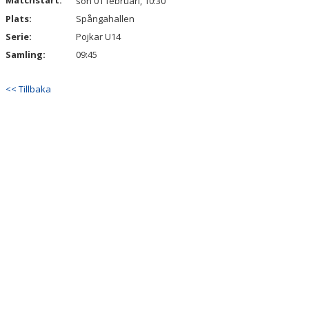
Matchstart:
sön 01 februari, 10:30
Plats:
Spångahallen
Serie:
Pojkar U14
Samling:
09:45
<< Tillbaka