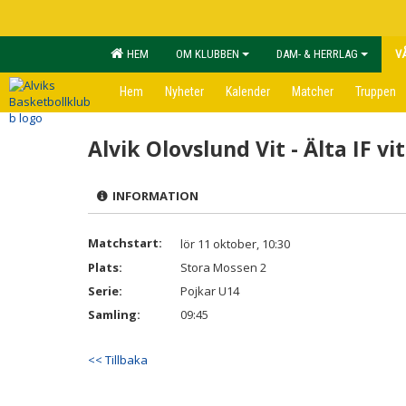
HEM
OM KLUBBEN
DAM- & HERRLAG
V
Hem
Nyheter
Kalender
Matcher
Truppen
Alvik Olovslund Vit - Älta IF vit
INFORMATION
Matchstart:
lör 11 oktober, 10:30
Plats:
Stora Mossen 2
Serie:
Pojkar U14
Samling:
09:45
<< Tillbaka