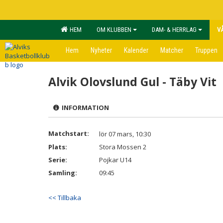
HEM
OM KLUBBEN
DAM- & HERRLAG
V
Hem
Nyheter
Kalender
Matcher
Truppen
Alvik Olovslund Gul - Täby Vit
INFORMATION
Matchstart:
lör 07 mars, 10:30
Plats:
Stora Mossen 2
Serie:
Pojkar U14
Samling:
09:45
<< Tillbaka