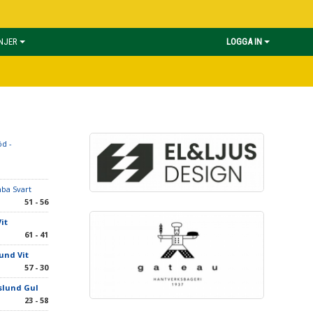
INJER
LOGGA IN
d -
ba Svart
51 - 56
it
61 - 41
und Vit
57 - 30
slund Gul
23 - 58