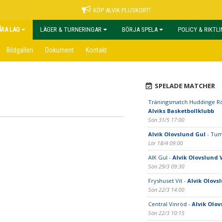
KÖP ALVIK PLUSKORT!
ÅRA LAG
LÄGER & TURNERINGAR
BÖRJA SPELA
POLICY & RIKTL
Bildgalleri
Dokument
Kontakt
SPELADE MATCHER
Träningsmatch Huddinge Rö
Alviks Basketbollklubb
Sön 31/5 17:00
Alvik Olovslund Gul
- Tum
Lör 18/4 09:00
AIK Gul -
Alvik Olovslund V
Sön 29/3 09:30
Fryshuset Vit -
Alvik Olovsl
Sön 22/3 14:00
Central Vinröd -
Alvik Olov
Sön 22/3 10:15