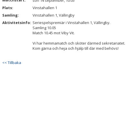
Matchstart:
sön 14 september, 10:05
Plats:
Vinstahallen 1
Samling:
Vinstahallen 1, Vällingby
Aktivitetsinfo:
Seriespelspremiär i Vinstahallen 1, Vällingby.
Samling 10.05
Match 10.45 mot Viby Vit.
Vi har hemmamatch och sköter därmed sekretariatet.
Kom gärna och heja och hjälp till där med behövs!
<< Tillbaka