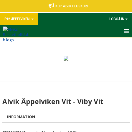
KÖP ALVIK PLUSKORT!
P12 ÄPPELVIKEN
LOGGA IN
HEM
NYHETER
KALENDER
MATCHER
TRUPPEN
Alvik Äppelviken Vit - Viby Vit
BILDGALLERI
INFORMATION
DOKUMENT
KONTAKT