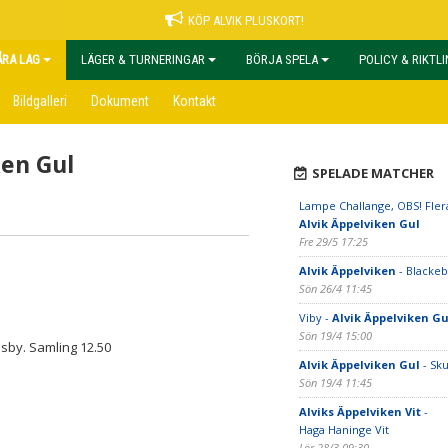
KÖP ALVIK PLUSKORT!
ÅRA LAG
LÄGER & TURNERINGAR
BÖRJA SPELA
POLICY & RIKTL
Bildgalleri
Dokument
Kontakt
ken Gul
SPELADE MATCHER
Lampe Challange, OBS! Flera
Alvik Äppelviken Gul
Fre 29/5 17:25
Alvik Äppelviken
- Blackeb
Sön 26/4 11:45
Viby -
Alvik Äppelviken Gu
Sön 19/4 15:00
sby. Samling 12.50
Alvik Äppelviken Gul
- Sk
Sön 19/4 11:45
Alviks Äppelviken Vit
-
Haga Haninge Vit
Lör 28/3 09:30