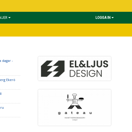
INJER
LOGGA IN
 dagar -
erg Ekerö
l
uru