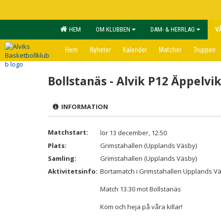
HEM
OM KLUBBEN
DAM- & HERRLAG
V
Hem
Nyheter
Kalender
Matcher
Truppen
Bollstanäs - Alvik P12 Äppelvi
INFORMATION
Matchstart:
lör 13 december, 12:50
Plats:
Grimstahallen (Upplands Väsby)
Samling:
Grimstahallen (Upplands Väsby)
Aktivitetsinfo:
Bortamatch i Grimstahallen Upplands Vä
Match 13.30 mot Bollstanäs
Kom och heja på våra killar!