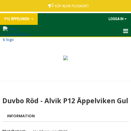
KÖP ALVIK PLUSKORT!
P12 ÄPPELVIKEN
LOGGA IN
HEM
NYHETER
KALENDER
MATCHER
TRUPPEN
Duvbo Röd - Alvik P12 Äppelviken Gul
BILDGALLERI
INFORMATION
DOKUMENT
KONTAKT