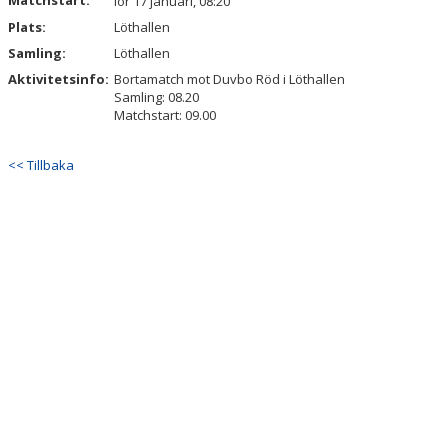
Matchstart:
lör 17 januari, 08:20
Plats:
Löthallen
Samling:
Löthallen
Aktivitetsinfo:
Bortamatch mot Duvbo Röd i Löthallen
Samling: 08.20
Matchstart: 09.00
<< Tillbaka