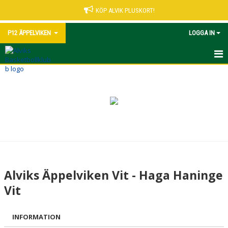
KÖP ALVIK PLUSKORT!
P12 ÄPPELVIKEN
LOGGA IN
HEM
NYHETER
KALENDER
MATCHER
TRUPPEN
Alviks Äppelviken Vit - Haga Haninge
BILDGALLERI
Vit
DOKUMENT
INFORMATION
KONTAKT