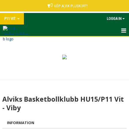
KÖP ALVIK PLUSKORT!
P11 VIT
LOGGA IN
HEM
NYHETER
KALENDER
MATCHER
TRUPPEN
Alviks Basketbollklubb HU15/P11 Vit
BILDGALLERI
- Viby
DOKUMENT
INFORMATION
KONTAKT