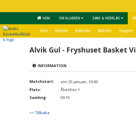
HEM
OM KLUBBEN
DAM- & HERRLAG
V
Hem
Nyheter
Kalender
Matcher
Truppen
Alvik Gul - Fryshuset Basket V
INFORMATION
Matchstart:
sön 25 januari, 10:00
Plats:
Åkeshov 1
Samling:
09:15
<< Tillbaka