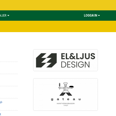
INJER
LOGGA IN
jö
t