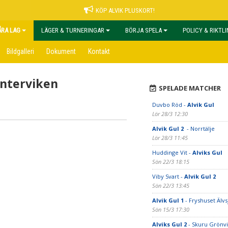
KÖP ALVIK PLUSKORT!
ÅRA LAG
LÄGER & TURNERINGAR
BÖRJA SPELA
POLICY & RIKTL
Bildgalleri
Dokument
Kontakt
interviken
SPELADE MATCHER
Duvbo Röd -
Alvik Gul
Lör 28/3 12:30
Alvik Gul 2
- Norrtälje
Lör 28/3 11:45
Huddinge Vit -
Alviks Gul
Sön 22/3 18:15
Viby Svart -
Alvik Gul 2
Sön 22/3 13:45
Alvik Gul 1
- Fryshuset Älvs
Sön 15/3 17:30
Alviks Gul 2
- Skuru Grönvi