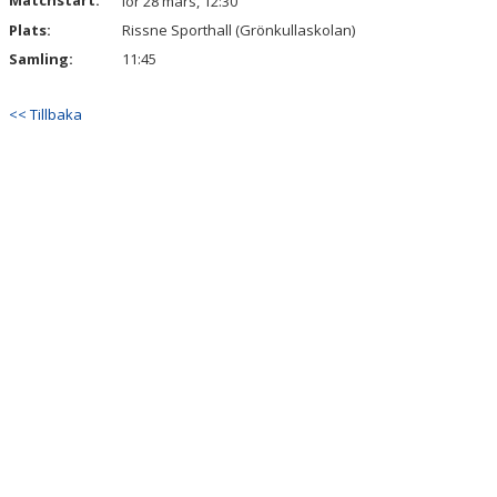
Matchstart:
lör 28 mars, 12:30
Plats:
Rissne Sporthall (Grönkullaskolan)
Samling:
11:45
<< Tillbaka