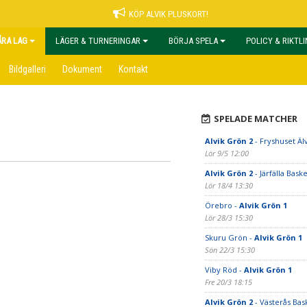
KÖP ALVIK PLUSKORT!
ÅRA LAG
LÄGER & TURNERINGAR
BÖRJA SPELA
POLICY & RIKTL
Bildgalleri
Dokument
Kontakt
SPELADE MATCHER
Alvik Grön 2
- Fryshuset Äl
Lör 9/5 12:00
Alvik Grön 2
- Järfälla Baske
Lör 18/4 13:30
Örebro -
Alvik Grön 1
Lör 28/3 15:30
Skuru Grön -
Alvik Grön 1
Sön 22/3 15:30
Viby Röd -
Alvik Grön 1
Fre 20/3 18:15
Alvik Grön 2
- Västerås Bas