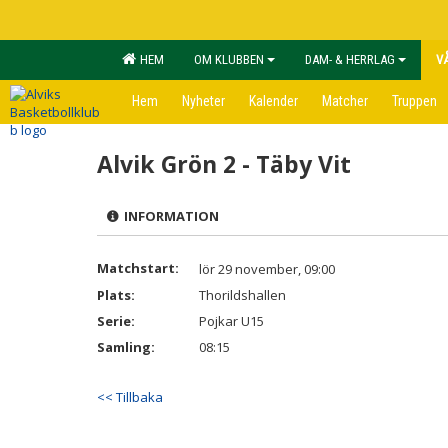
HEM
OM KLUBBEN
DAM- & HERRLAG
V
Hem
Nyheter
Kalender
Matcher
Truppen
Alvik Grön 2 - Täby Vit
INFORMATION
Matchstart:
lör 29 november, 09:00
Plats:
Thorildshallen
Serie:
Pojkar U15
Samling:
08:15
<< Tillbaka