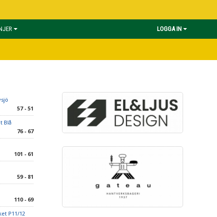
INJER
LOGGA IN
vsjö
57 - 51
t Blå
76 - 67
101 - 61
59 - 81
110 - 69
ket P11/12