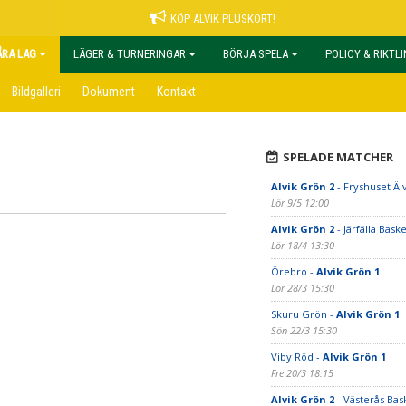
KÖP ALVIK PLUSKORT!
ÅRA LAG
LÄGER & TURNERINGAR
BÖRJA SPELA
POLICY & RIKTL
Bildgalleri
Dokument
Kontakt
SPELADE MATCHER
Alvik Grön 2
- Fryshuset Äl
Lör 9/5 12:00
Alvik Grön 2
- Järfälla Baske
Lör 18/4 13:30
Örebro -
Alvik Grön 1
Lör 28/3 15:30
Skuru Grön -
Alvik Grön 1
Sön 22/3 15:30
Viby Röd -
Alvik Grön 1
Fre 20/3 18:15
Alvik Grön 2
- Västerås Bas