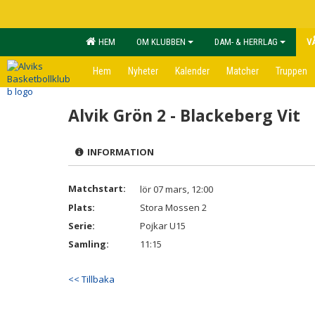
HEM
OM KLUBBEN
DAM- & HERRLAG
V
Hem
Nyheter
Kalender
Matcher
Truppen
Alvik Grön 2 - Blackeberg Vit
INFORMATION
Matchstart:
lör 07 mars, 12:00
Plats:
Stora Mossen 2
Serie:
Pojkar U15
Samling:
11:15
<< Tillbaka