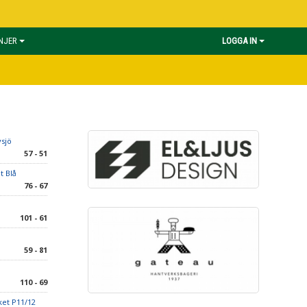
INJER
LOGGA IN
vsjö
57 - 51
t Blå
76 - 67
101 - 61
59 - 81
110 - 69
ket P11/12