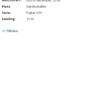
Matchstart:
sön 07 december, 12:00
Plats:
Gärdeshallen
Serie:
Pojkar U15
Samling:
11:15
<< Tillbaka