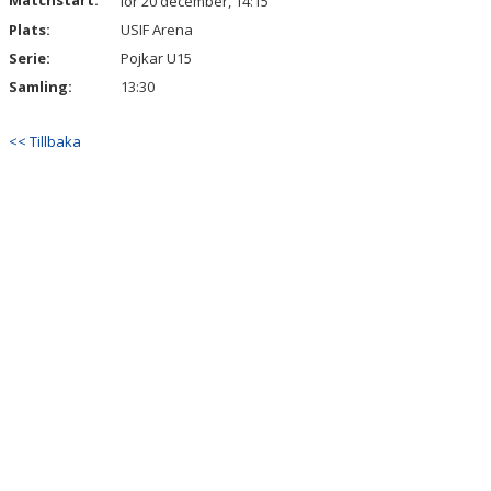
Matchstart:
lör 20 december, 14:15
Plats:
USIF Arena
Serie:
Pojkar U15
Samling:
13:30
<< Tillbaka