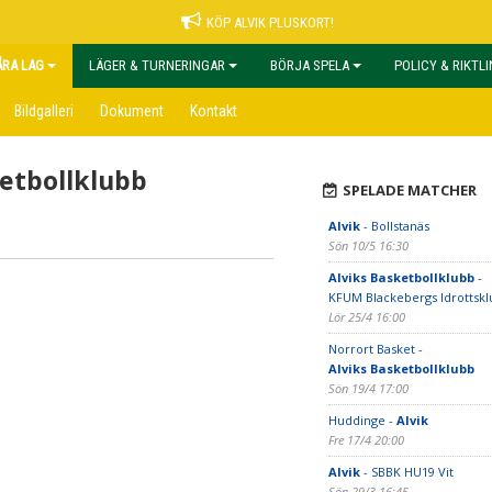
KÖP ALVIK PLUSKORT!
ÅRA LAG
LÄGER & TURNERINGAR
BÖRJA SPELA
POLICY & RIKTL
Bildgalleri
Dokument
Kontakt
ketbollklubb
SPELADE MATCHER
Alvik
- Bollstanäs
Sön 10/5 16:30
Alviks Basketbollklubb
-
KFUM Blackebergs Idrottsk
Lör 25/4 16:00
Norrort Basket -
Alviks Basketbollklubb
Sön 19/4 17:00
Huddinge -
Alvik
Fre 17/4 20:00
Alvik
- SBBK HU19 Vit
Sön 29/3 16:45