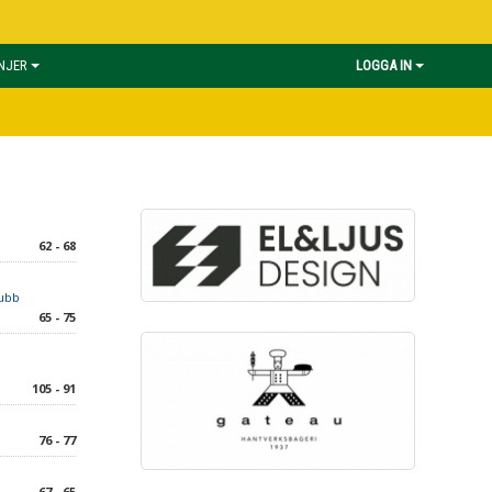
INJER
LOGGA IN
62 - 68
lubb
65 - 75
105 - 91
76 - 77
67 - 65