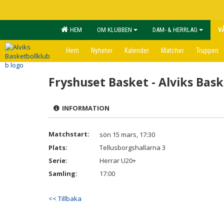
HEM
OM KLUBBEN
DAM- & HERRLAG
V
Hem
Nyheter
Kalender
Matcher
Truppen
Fryshuset Basket - Alviks Bas
INFORMATION
Matchstart:
sön 15 mars, 17:30
Plats:
Tellusborgshallarna 3
Serie:
Herrar U20+
Samling:
17:00
<< Tillbaka