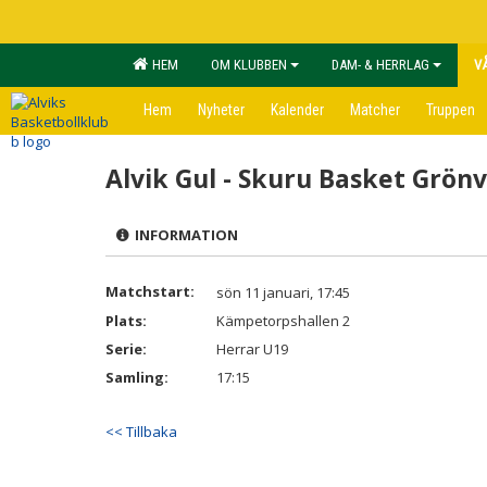
HEM
OM KLUBBEN
DAM- & HERRLAG
V
Hem
Nyheter
Kalender
Matcher
Truppen
Alvik Gul - Skuru Basket Grönv
INFORMATION
Matchstart:
sön 11 januari, 17:45
Plats:
Kämpetorpshallen 2
Serie:
Herrar U19
Samling:
17:15
<< Tillbaka