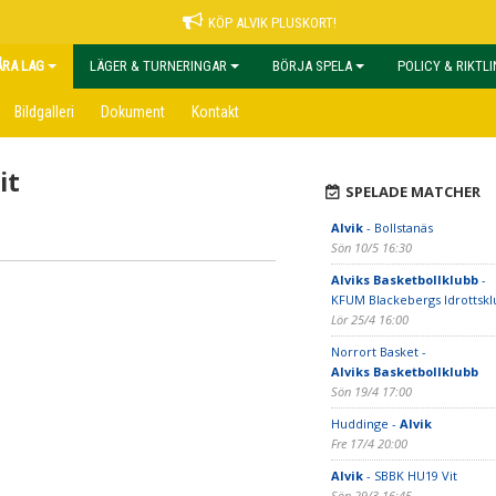
KÖP ALVIK PLUSKORT!
ÅRA LAG
LÄGER & TURNERINGAR
BÖRJA SPELA
POLICY & RIKTL
Bildgalleri
Dokument
Kontakt
it
SPELADE MATCHER
Alvik
- Bollstanäs
Sön 10/5 16:30
Alviks Basketbollklubb
-
KFUM Blackebergs Idrottsk
Lör 25/4 16:00
Norrort Basket -
Alviks Basketbollklubb
Sön 19/4 17:00
Huddinge -
Alvik
Fre 17/4 20:00
Alvik
- SBBK HU19 Vit
Sön 29/3 16:45