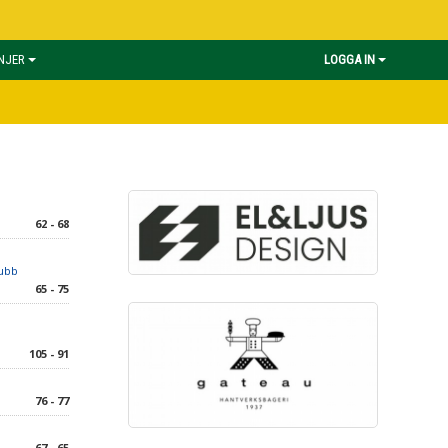
INJER
LOGGA IN
62 - 68
lubb
65 - 75
105 - 91
76 - 77
67 - 65