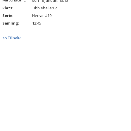
Matchstart:
sön 18 januari, 13:15
Plats:
Tibblehallen 2
Serie:
Herrar U19
Samling:
12:45
<< Tillbaka